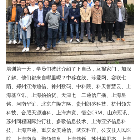
培训第一天，学员们彼此介绍了下自己，互报家门，加深
了解。他们都来自哪里呢？中移在线、珍爱网、容联七
陌、郑州江海通信、神州数码、中科院、科天智慧云、上
海基立讯、上海拍拍贷、天津七一二通信广播、上海星
铭、河南华谊、北京广隆方略、贵州朗盛科技、杭州领先
科技、合肥天源迪科、上海志竟、悟空CRM、山东冠讯、
苏州同程国际旅行社、多歌信息技术、上海亚济信息科
技、上海声通、重庆金美通信、武汉科宜、公安县人民医
院、上海南康、聚领信息、上海伟烁、苏州美思杰、上海