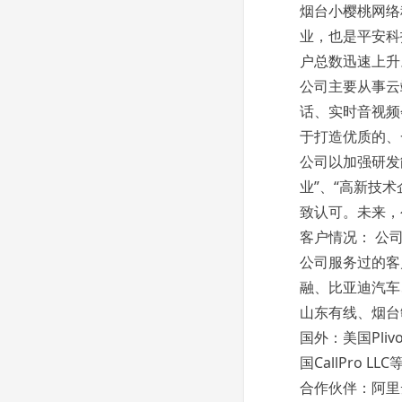
烟台小樱桃网络科
业，也是平安科
户总数迅速上升
公司主要从事云
话、实时音视频会
于打造优质的、
公司以加强研发
业”、“高新技
致认可。未来，公
客户情况：
公
公司服务过的客
融、比亚迪汽车
山东有线、烟台
国外：美国Plivo
国CallPro LLC
合作伙伴：阿里