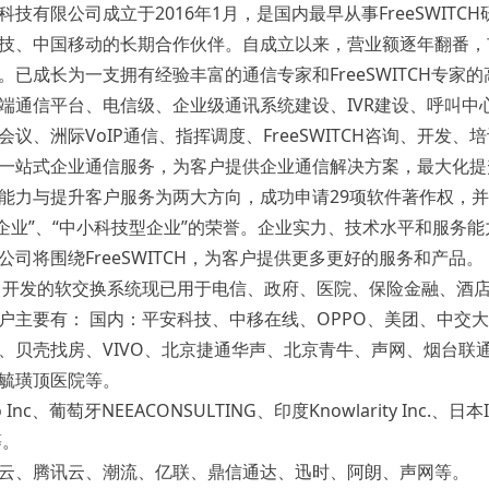
技有限公司成立于2016年1月，是国内最早从事FreeSWITC
技、中国移动的长期合作伙伴。自成立以来，营业额逐年翻番，
。已成长为一支拥有经验丰富的通信专家和FreeSWITCH专家
端通信平台、电信级、企业级通讯系统建设、IVR建设、呼叫中心
议、洲际VoIP通信、指挥调度、FreeSWITCH咨询、开发、
一站式企业通信服务，为客户提供企业通信解决方案，最大化提
能力与提升客户服务为两大方向，成功申请29项软件著作权，并
术企业”、“中小科技型企业”的荣誉。企业实力、技术水平和服务
司将围绕FreeSWITCH，为客户提供更多更好的服务和产品。
司开发的软交换系统现已用于电信、政府、医院、保险金融、酒
户主要有：
国内：平安科技、中移在线、OPPO、美团、中交
、贝壳找房、VIVO、北京捷通华声、北京青牛、声网、烟台联
毓璜顶医院等。
 Inc、葡萄牙NEEACONSULTING、印度Knowlarity Inc.、日本
等。
云、腾讯云、潮流、亿联、鼎信通达、迅时、阿朗、声网等。